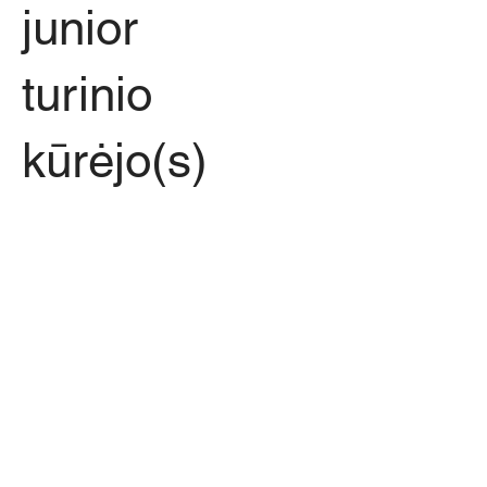
junior
turinio
kūrėjo(s)
jeigu turi bazines Adobe paketo žinias,
per porą minučių sudėlioji
patrauklų Instagramo story, mėgsti
naršyti stock'o duombazėse bei
konstruoti Pinteresto board'us,
kviečiame dirbti kartu.
pobūdis
: laisvai samdomas
užduotys
: kurti socialinių tinklų turinį,
dėlioti moodboard’us, ieškoti idėjų
reikalavimai:
Adobe paketo pradmenys
(daugiausia – Photoshop bei Illustrator),
gebėjimas įsijausti į skirtingus prekės